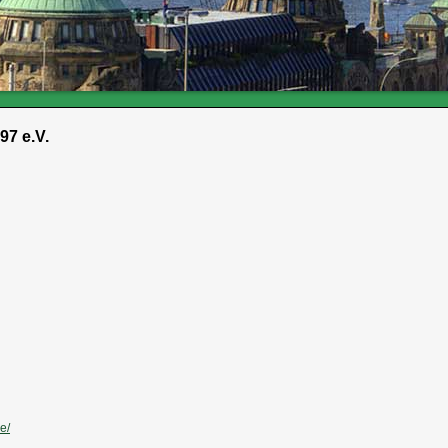
97 e.V.
e/