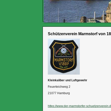
Schützenverein Marmstorf von 18
Kleinkaliber und Luftgewehr
Feuerteichweg 2
21077 Hamburg
https://www.der-marmstorfer-schuetzenverein.d