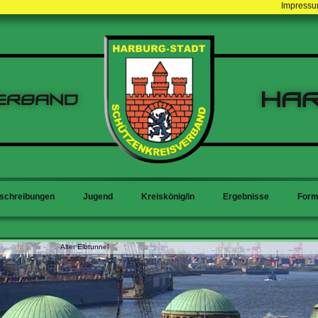
Impress
Ha
erband
schreibungen
Jugend
Kreiskönig/in
Ergebnisse
Form
Alter Elbtunnel