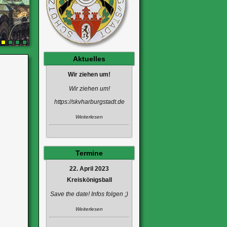
1
2
3
4
Aktuelles
Wir ziehen um!
Wir ziehen um!
https://skvharburgstadt.de
Weiterlesen
Termine
22. April 2023
Kreiskönigsball
Save the date! Infos folgen ;)
Weiterlesen