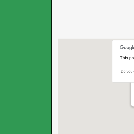
This pa
Do you 