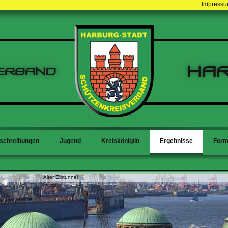
Impress
Ha
erband
schreibungen
Jugend
Kreiskönig/in
Ergebnisse
Form
Alter Elbtunnel