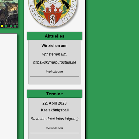
1
2
3
4
Aktuelles
Wir ziehen um!
Wir ziehen um!
https://skvharburgstadt.de
Weiterlesen
Termine
22. April 2023
Kreiskönigsball
Save the date! Infos folgen ;)
Weiterlesen